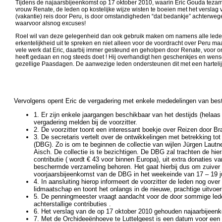
Tijdens de najaarsbijeenkomst op 17 oktober 2010, waarin Eric Gouda tezam
vrouw Renate, de leden op kostelijke wijze wisten te boeien met het verslag
(vakantie) reis door Peru, is door omstandigheden “dat bedankje” achterweg
waarvoor alsnog excuses!
Roel wil van deze gelegenheid dan ook gebruik maken om namens alle led
erkentelijkheid uit te spreken en niet alleen voor de voordracht over Peru ma
vele werk dat Eric, daarbij immer gesteund en geholpen door Renate, voor o
heeft gedaan en nog steeds doet ! Hij overhandigt hen geschenkjes en wen
gezellige Paasdagen. De aanwezige leden ondersteunen dit met een hartelij
Vervolgens opent Eric de vergadering met enkele mededelingen van best
1. Er zijn enkele jaargangen beschikbaar van het destijds (hela
vergadering melden bij de voorzitter.
2. De voorzitter toont een interessant boekje over Reizen door Br
3. De secretaris vertelt over de ontwikkelingen met betrekking t
(DBG). Zo is om te beginnen de collectie van wijlen Jürgen Lautne
Aisch. De collectie is te bezichtigen. De DBG zal trachten de hie
contributie ( wordt € 43 voor binnen Europa), uit extra donaties v
beschermde verzameling behoren. Het gaat hierbij dus om zuiver b
voorjaarsbijeenkomst van de DBG in het weekeinde van 17 – 19 ju
4. In aansluiting hierop informeert de voorzitter de leden nog ov
lidmaatschap en toont het onlangs in de nieuwe, prachtige uitvoe
5. De penningmeester vraagt aandacht voor de door sommige leden
achterstallige contributies .
6. Het verslag van de op 17 oktober 2010 gehouden najaarbijeen
7. Met de Orchideeënhoeve te Luttelgeest is een datum voor ee