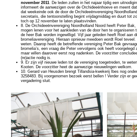
november 2011
. De leden zullen in het najaar tijdig een uitnodi
informeert de aanwezigen over de Orchideeënhoeve en meent dat e
dat weekeinde ook de door de Orchideeënvereniging Noordholland 
secretaris, die tentoonstelling begint vrijdagmiddag en duurt t
toch op 12 november te laten plaatsvinden.
8. De Orchideeënvereniging Noordholland Noord heeft Peter Bak, D
mogen lenen voor het aankleden van de door hen te organiseren te
de heer Bak worden ingewilligd. Vijf jaar geleden heeft Roel aan
bromeliavereniging. Hieraan opnieuw meedoen wordt Roel teveel. Hi
weten. Daarop heeft de betreffende vereniging Peter Bak gevraagd
bromelia’s, een vraag die Peter vervolgens ook heeft voorgelegd a
maar willen daarover eerst nog nadenken. De voorzitter concludee
(re)actie nodig is.
9. Er zijn vijf nieuwe leden tot de vereniging toegetreden, te wet
Kooten. De voorzitter heet de aanwezige nieuwelingen welkom.
10. Gerard van Heusden brengt Tillandsia-kwekerij Ibes nog onde
3258483. Bij voorgenomen bezoek eerst bellen ! Verder zijn er ge
vergadering sluit.