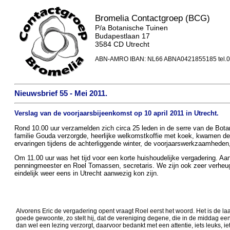
Bromelia Contactgroep (BCG)
P/a Botanische Tuinen
Budapestlaan 17
3584 CD Utrecht
ABN-AMRO IBAN: NL66 ABNA0421855185 tel.0
Nieuwsbrief 55 - Mei 2011.
Verslag van de voorjaarsbijeenkomst op 10 april 2011 in Utrecht.
Rond 10.00 uur verzamelden zich circa 25 leden in de serre van de Bota
familie Gouda verzorgde, heerlijke welkomstkoffie met koek, kwamen de
ervaringen tijdens de achterliggende winter, de voorjaarswerkzaamheden
Om 11.00 uur was het tijd voor een korte huishoudelijke vergadering. Aan
penningmeester en Roel Tomassen, secretaris. We zijn ook zeer verheu
eindelijk weer eens in Utrecht aanwezig kon zijn.
Alvorens Eric de vergadering opent vraagt Roel eerst het woord. Het is de laat
goede gewoonte, zo stelt hij, dat de vereniging degene, die in de middag ee
dan wel een lezing verzorgt, daarvoor bedankt met een attentie, iets leuks, iet