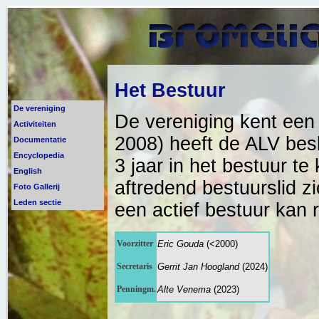
Het Bestuur
De vereniging
De vereniging kent een d
Activiteiten
2008) heeft de ALV bes
Documentatie
Encyclopedia
3 jaar in het bestuur te
English
aftredend bestuurslid z
Foto Gallerij
Leden sectie
een actief bestuur kan 
Voorzitter
Eric Gouda
(<2000)
Secretaris
Gerrit Jan Hoogland
(2024)
Penningm.
Alte Venema
(2023)