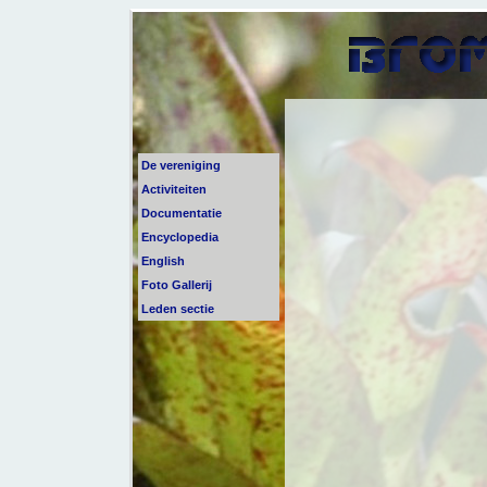
De vereniging
Activiteiten
Documentatie
Encyclopedia
English
Foto Gallerij
Leden sectie