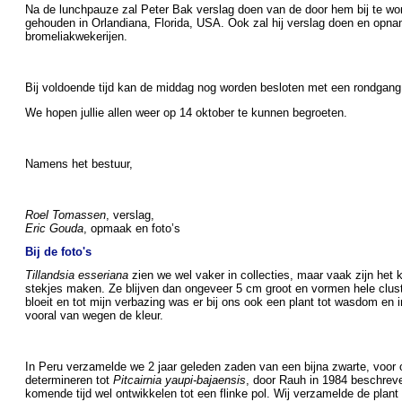
Na de lunchpauze zal Peter Bak verslag doen van de door hem bij te w
gehouden in Orlandiana, Florida, USA. Ook zal hij verslag doen en opna
bromeliakwekerijen.
Bij voldoende tijd kan de middag nog worden besloten met een rondgang d
We hopen jullie allen weer op 14 oktober te kunnen begroeten.
Namens het bestuur,
Roel Tomassen
, verslag,
Eric Gouda
, opmaak en foto’s
Bij de foto's
Tillandsia esseriana
zien we wel vaker in collecties, maar vaak zijn het 
stekjes maken. Ze blijven dan ongeveer 5 cm groot en vormen hele clus
bloeit en tot mijn verbazing was er bij ons ook een plant tot wasdom en
vooral van wegen de kleur.
In Peru verzamelde we 2 jaar geleden zaden van een bijna zwarte, voo
determineren tot
Pitcairnia yaupi-bajaensis
, door Rauh in 1984 beschreve
komende tijd wel ontwikkelen tot een flinke pol. Wij verzamelde de plan