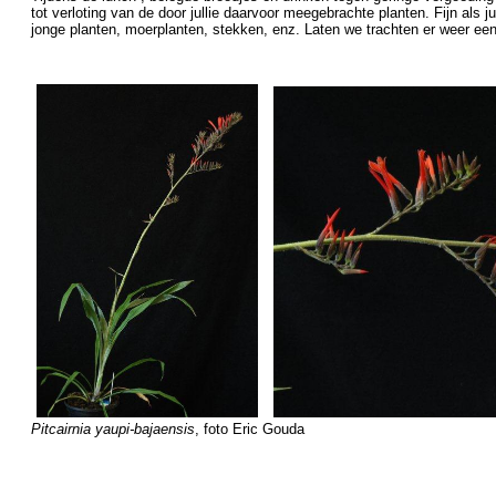
tot verloting van de door jullie daarvoor meegebrachte planten. Fijn als j
jonge planten, moerplanten, stekken, enz. Laten we trachten er weer een 
Pitcairnia yaupi-bajaensis
, foto Eric Gouda