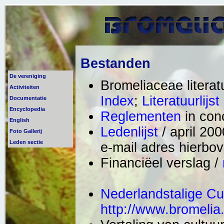
Bestanden
De vereniging
Bromeliaceae literat
Activiteiten
Index
;
Literatuurlijst
Documentatie
Encyclopedia
Reglementen
in conc
English
Ledenlijst
/ april 20
Foto Gallerij
Leden sectie
e-mail adres hierbo
Financiëel verslag /
Nederlandstalige Cul
http://www.bromelia