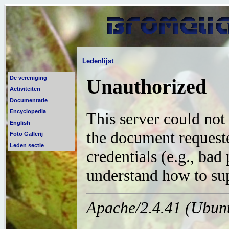
Ledenlijst
De vereniging
Activiteiten
Documentatie
Encyclopedia
English
Foto Gallerij
Leden sectie