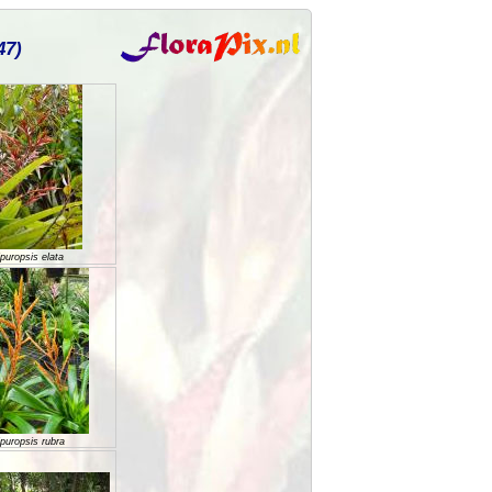
47)
puropsis elata
puropsis rubra