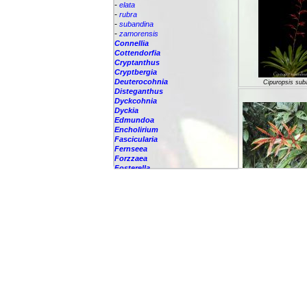
-
elata
-
rubra
-
subandina
-
zamorensis
Connellia
Cottendorfia
Cryptanthus
Cryptbergia
Deuterocohnia
Cipuropsis sub
Disteganthus
Dyckcohnia
Dyckia
Edmundoa
Encholirium
Fascicularia
Fernseea
Forzzaea
Fosterella
Glomeropitcairnia
Cipuropsis zam
Goudaea
Gregbrownia
Greigia
Teller:
Guzmania
Hechtia
Hohenbergia
Hohenbergiopsis
Hylaeaicum
Jagrantia
Josemania
Karawata
Krenakanthus
Lapanthus