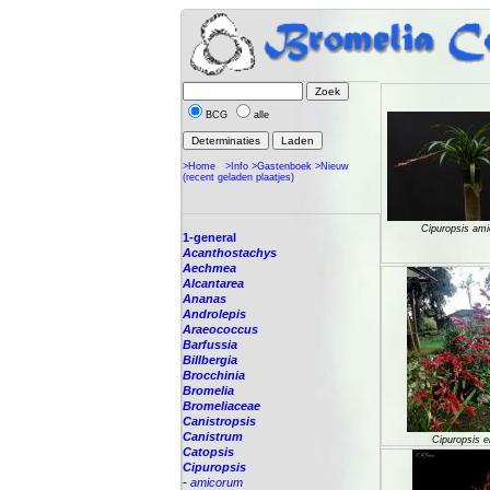
BCG
alle
>Home
>Info
>Gastenboek
>Nieuw
(recent geladen plaatjes)
Cipuropsis am
1-general
Acanthostachys
Aechmea
Alcantarea
Ananas
Androlepis
Araeococcus
Barfussia
Billbergia
Brocchinia
Bromelia
Bromeliaceae
Canistropsis
Canistrum
Cipuropsis e
Catopsis
Cipuropsis
-
amicorum