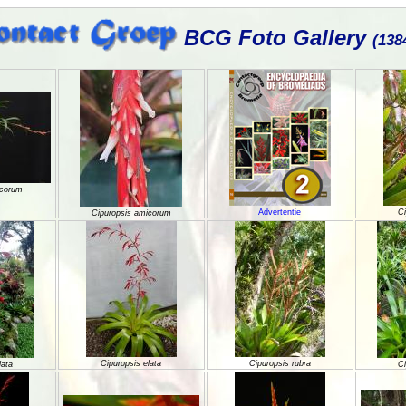
BCG Foto Gallery
(138
icorum
Advertentie
Ci
Cipuropsis amicorum
Cipuropsis elata
Cipuropsis rubra
lata
Ci