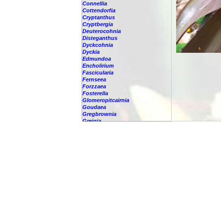
Connellia
Cottendorfia
Cryptanthus
Cryptbergia
Deuterocohnia
Disteganthus
Dyckcohnia
Dyckia
Edmundoa
Encholirium
Fascicularia
Fernseea
Forzzaea
Fosterella
Glomeropitcairnia
Goudaea
Gregbrownia
Greigia
Guzmania
Hechtia
Hohenbergia
Hohenbergiopsis
Hylaeaicum
Jagrantia
Josemania
Karawata
Krenakanthus
Lapanthus
Lemeltonia
Lindmania
Lutheria
Lymania