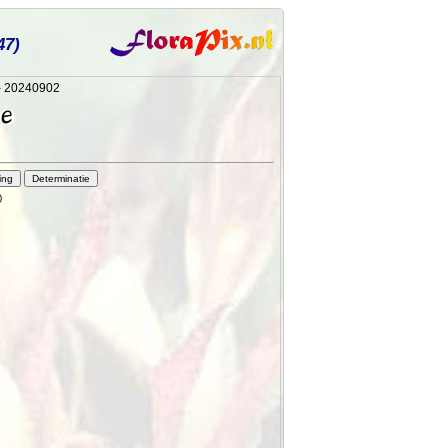
47)
 - 20240902
)