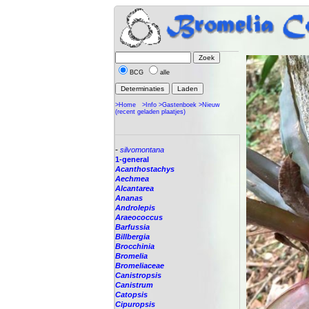
BCG
alle
>Home
>Info
>Gastenboek
>Nieuw
(recent geladen plaatjes)
-
silvomontana
1-general
Acanthostachys
Aechmea
Alcantarea
Ananas
Androlepis
Araeococcus
Barfussia
Billbergia
Brocchinia
Bromelia
Bromeliaceae
Canistropsis
Canistrum
Catopsis
Cipuropsis