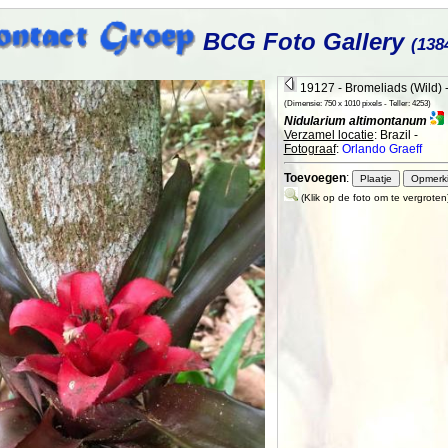
BCG Foto Gallery
(138
19127 - Bromeliads (Wild)
(Dimensie: 750 x 1010 pixels - Teller: 4253)
Nidularium altimontanum
Verzamel locatie
: Brazil -
Fotograaf
:
Orlando Graeff
Toevoegen
:
(Klik op de foto om te vergroten