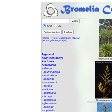
BCG
alle
>Home
>Info
>Gastenboek
>Nieuw
(recent geladen plaatjes)
1-general
Acanthostachys
Alcantarea a
Aechmea
Alcantarea
-
abacta
-
acuminatifolia
-
australiana
-
benzingii
-
burlemarxii
-
cerosa
-
delicata
-
duarteana
-
farneyi
-
geniculata
Alcantarea burl
-
glaziouana
-
heloisae
-
imperialis