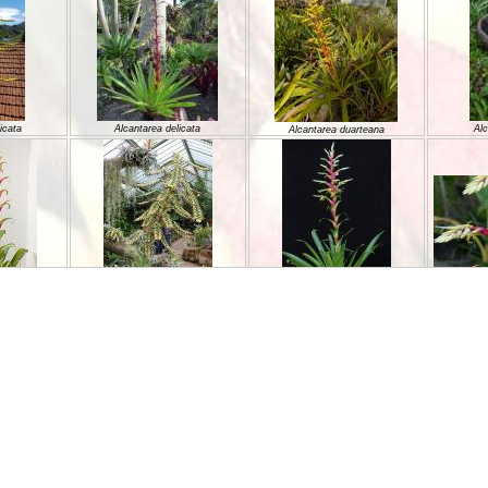
icata
Alcantarea delicata
Alc
Alcantarea duarteana
Alca
Alcantarea geniculata
Alcantarea geniculata
culata
iouana
Alcantarea imperialis