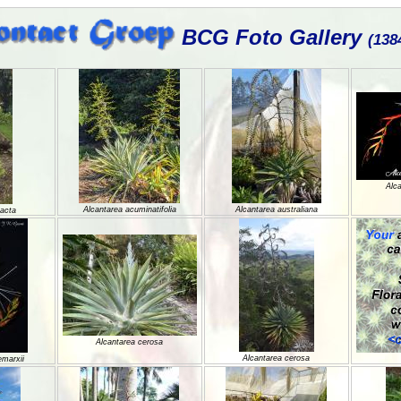
BCG Foto Gallery
(138
Alca
Alcantarea acuminatifolia
Alcantarea australiana
bacta
Alcantarea cerosa
Alcantarea cerosa
emarxii