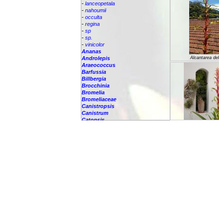
-
lanceopetala
-
nahoumii
-
occulta
-
regina
-
sp
-
sp.
-
vinicolor
Ananas
Androlepis
Alcantarea del
Araeococcus
Barfussia
Billbergia
Brocchinia
Bromelia
Bromeliaceae
Canistropsis
Canistrum
Catopsis
Cipuropsis
Connellia
Cottendorfia
Alcantarea geni
Cryptanthus
Cryptbergia
Deuterocohnia
Disteganthus
Dyckcohnia
Dyckia
Edmundoa
Alcantarea glaz
Encholirium
Fascicularia
Fernseea
Forzzaea