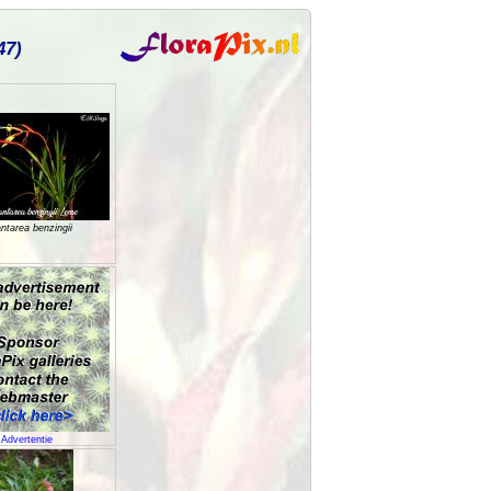
47)
ntarea benzingii
Advertentie