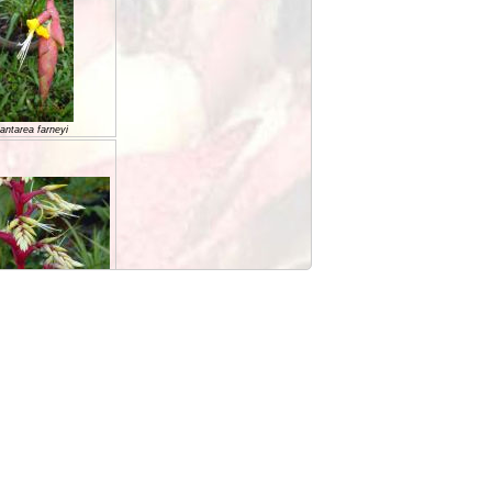
antarea farneyi
ntarea geniculata