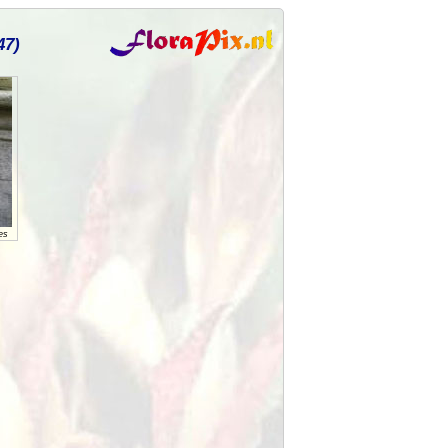
47)
es