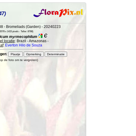
47)
8 - Bromeliads (Garden) - 20240223
078 x 1415 pixels - Teller: 8788)
icum myrmecophilum
l locatie
: Brazil - Amazonas -
af
:
Everton Hilo de Souza
gen
:
 op de foto om te vergroten)