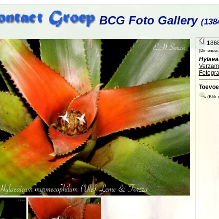
BCG Foto Gallery
(138
1868
(Dimensie: 2
Hylaea
Verzame
Fotogra
Toevoe
(Klik