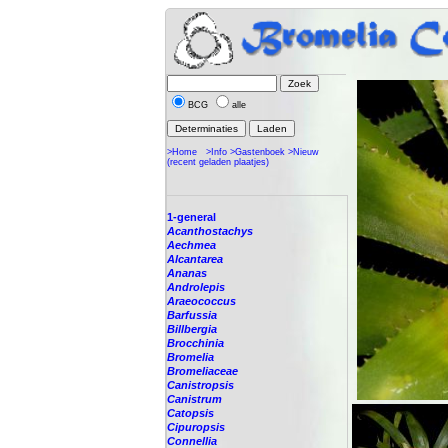
BCG
alle
>Home
>Info
>Gastenboek
>Nieuw
(recent geladen plaatjes)
1-general
Acanthostachys
Aechmea
Alcantarea
Ananas
Androlepis
Araeococcus
Barfussia
Billbergia
Brocchinia
Bromelia
Bromeliaceae
Canistropsis
Canistrum
Catopsis
Cipuropsis
Connellia