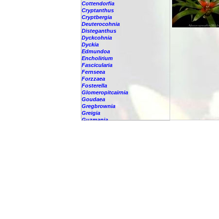
Cottendorfia
Cryptanthus
Cryptbergia
Deuterocohnia
Disteganthus
Dyckcohnia
Dyckia
Edmundoa
Encholirium
Fascicularia
Fernseea
Forzzaea
Fosterella
Glomeropitcairnia
Goudaea
Gregbrownia
Greigia
Guzmania
Hechtia
Hohenbergia
Hohenbergiopsis
Hylaeaicum
-
eleutheropetalum
-
levianum
-
mooreanum
-
myrmecophilum
-
roseum
Jagrantia
Josemania
Karawata
Krenakanthus
Lapanthus