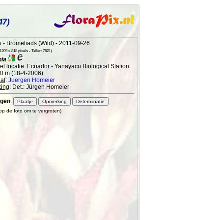
47)
 - Bromeliads (Wild) - 2011-09-26
209 x 818 pixels - Teller: 7621)
nia
l locatie
: Ecuador - Yanayacu Biological Station
90 m (18-4-2006)
af
:
Juergen Homeier
ing
: Det.: Jürgen Homeier
gen
:
 op de foto om te vergroten)