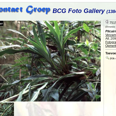
BCG Foto Gallery
(138
7515
(Dimensie: 1
Pitcair
Verzame
Alt.:20
Fotogra
Opmerk
Toevoe
(Klik