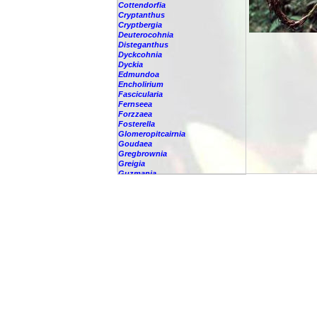
Cottendorfia
Cryptanthus
Cryptbergia
Deuterocohnia
Disteganthus
Dyckcohnia
Dyckia
Edmundoa
Encholirium
Fascicularia
Fernseea
Forzzaea
Fosterella
Glomeropitcairnia
Goudaea
Gregbrownia
Greigia
Guzmania
Hechtia
Hohenbergia
Hohenbergiopsis
Hylaeaicum
Jagrantia
Josemania
Karawata
Krenakanthus
Lapanthus
Lemeltonia
Lindmania
Lutheria
Lymania
Mark