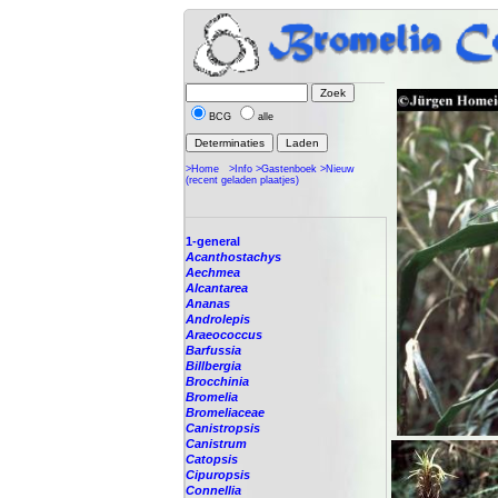
BCG
alle
>Home
>Info
>Gastenboek
>Nieuw
(recent geladen plaatjes)
1-general
Acanthostachys
Aechmea
Alcantarea
Ananas
Androlepis
Araeococcus
Barfussia
Billbergia
Brocchinia
Bromelia
Bromeliaceae
Canistropsis
Canistrum
Catopsis
Cipuropsis
Connellia